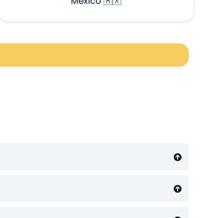
México 🇲🇽
incluso sin conexión a internet, una vez
lace de descarga.