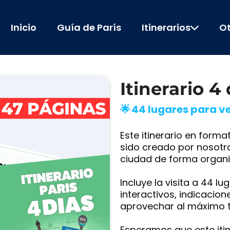
Inicio
Guía de París
Itinerarios
Ot
Itinerario 4
🌟 44 lugares para ve
Este itinerario en forma
sido creado por nosotro
ciudad de forma organiz
Incluye la visita a 44 l
interactivos, indicacio
aprovechar al máximo t
Esperamos que este itin