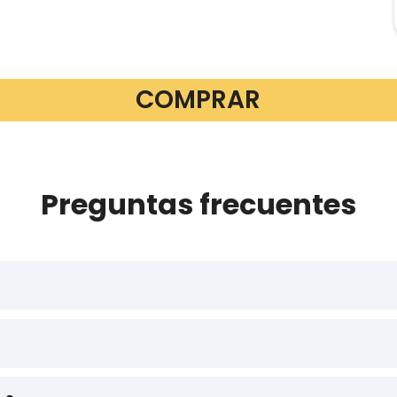
COMPRAR
Preguntas frecuentes
ue podrás abrir en tu celular, tablet o computadora, 
mir tu itinerario para llevar una versión en papel!
orreo electrónico pocos minutos después con el en