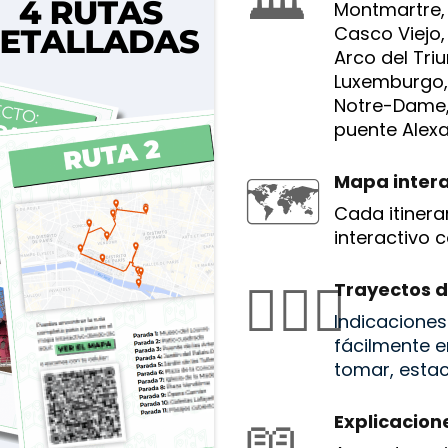
🏛️
Montmartre, P
Casco Viejo, i
Arco del Triu
Luxemburgo,
Notre-Dame, l
puente Alexan
🗺️
Mapa intera
Cada itinera
interactivo 
🚶🏻‍♂️
Trayectos d
Indicaciones
fácilmente 
tomar, estaci
📖
Explicacion