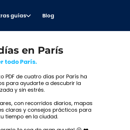
ras guías
Blog
 días en París
r todo París.
to PDF de cuatro días por París ha
s para ayudarte a descubrir la
ada y sin estrés.
ugares, con recorridos diarios, mapas
nes claras y consejos prácticos para
u tiempo en la ciudad.
erario te sea de gran ayuda! 😀 ❤️.