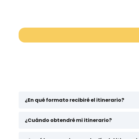
¿En qué formato recibiré el itinerario?
Recibirás tu itinerario en un archivo PDF q
descargado. 🤩 Consejo: ¡No dudes en impri
¿Cuándo obtendré mi itinerario?
Una vez completes el pago recibirás un c