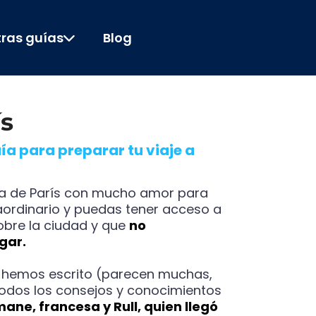
ras guías
Blog
ís
uía para preparar tu viaje a
a de París con mucho amor para
aordinario y puedas tener acceso a
bre la ciudad y que
no
gar.
hemos escrito (parecen muchas,
todos los consejos y conocimientos
ane, francesa y Rull, quien llegó