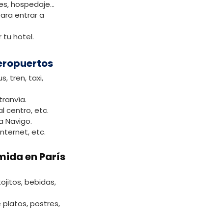
tes, hospedaje…
ara entrar a
 tu hotel.
aeropuertos
, tren, taxi,
 tranvía.
al centro, etc.
a Navigo.
internet, etc.
mida en París
ojitos, bebidas,
e platos, postres,