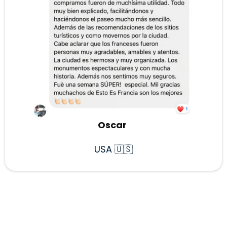
Oscar
USA 🇺🇸