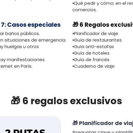
▪️Qué pedir y cómo; en el r
comercios.
 7: Casos especiales
🎁 6 Regalos exclusi
ar baños públicos.
▪️Planificador de viaje
en situaciones de emergencia.
▪️Guía de restaurantes
ay huelgas u otros
▪️Guía anti-estafas
▪️Guía de hoteles
si hay manifestaciones.
▪️Guía de francés
ernet en París.
▪️Cuaderno de viaje
🎁 6 regalos exclusivos
🎁
Planificador de via
Preguntas clave y plantilla