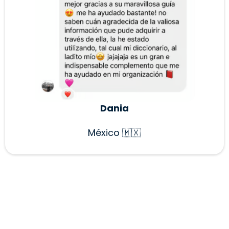
Dania
México 🇲🇽