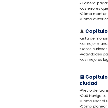
▪️El dinero: paga
▪️Los errores qu
▪️Cómo mantene
▪️Cómo evitar c
🗼
Capítulo
▪️Lista de mon
▪️La mejor maner
▪️Datos curiosos
▪️Actividades pa
▪️Los mejores l
🚊 Capítulo
ciudad
▪️Precio del tran
▪️Qué Navigo te
▪️Cómo usar el t
▪️Cómo planear 