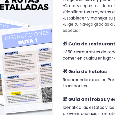
▪️
Crear y seguir tus itinerar
▪️
Planificar tus trayectos 
▪️
Establecer y manejar tu 
▪️Elige tu Navigo gracias a
especial.
🎁
Guía de restauran
+350 restaurantes de tod
comer en cualquier lugar 
🎁
Guía de hoteles
Recomendaciones en París
transportes.
🎁
Guía anti robos y 
Identifica las estafas y 
prevenir cualquier tentati