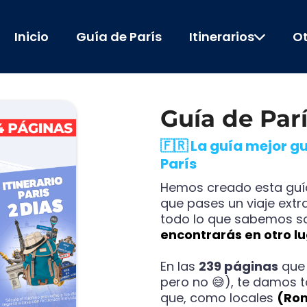
Inicio
Guía de París
Itinerarios
Ot
Guía de Par
🇫🇷 La guía mejor g
París
Hemos creado esta guí
que pases un viaje extr
todo lo que sabemos so
encontrarás en otro lu
En las
239 páginas
que 
pero no 😅), te damos 
que, como locales
(Rom