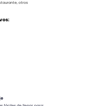
estaurante, otros
vos:
je
s fáciles de llenar para: