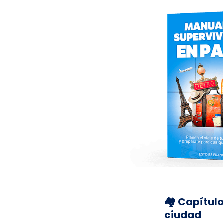
🏘️ Capítulo
ciudad