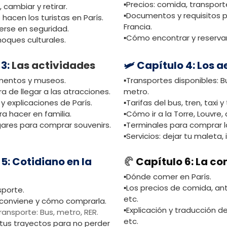
▪️Precios: comida, transpor
r, cambiar y retirar.
▪️Documentos y requisitos p
e hacen los turistas en París.
Francia.
rse en seguridad.
▪️Cómo encontrar y reservar
hoques culturales.
 3:
Las actividades
🛩️ Capítulo 4: Los 
umentos y museos.
▪️Transportes disponibles: Bus
a de llegar a las atracciones.
metro.
 y explicaciones de París.
▪️Tarifas del bus, tren, taxi y
ra hacer en familia.
▪️Cómo ir a la Torre, Louvre, 
ugares para comprar souvenirs.
▪️Terminales para comprar l
▪️Servicios: dejar tu maleta, 
 5: Cotidiano en la
🥐
Capítulo 6: La co
▪️Dónde comer en París.
▪️Los precios de comida, ant
sporte.
etc.
 conviene y cómo comprarla.
▪️Explicación y traducción d
ransporte: Bus, metro, RER.
etc.
tus trayectos para no perder