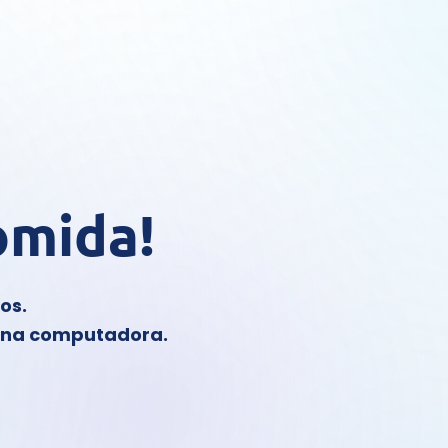
omida!
os.
 una computadora.